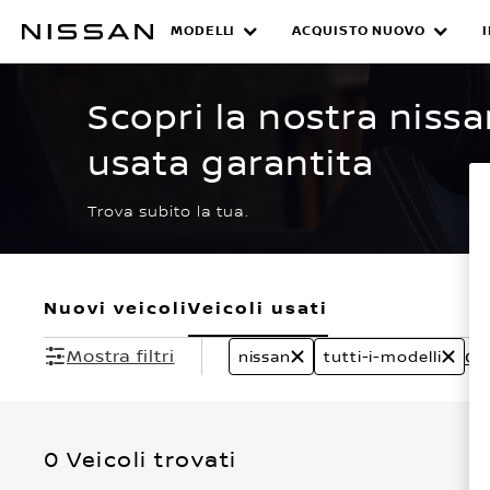
Passa
ai
MODELLI
ACQUISTO NUOVO
CERTIFIED PRE O
contenuti
principali
Scopri la nostra nissa
usata garantita
Trova subito la tua.
Nuovi veicoli
Veicoli usati
Mostra filtri
Can
nissan
tutti-i-modelli
0 Veicoli trovati