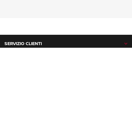
SERVIZIO CLIENTI
GAMMA NISSAN
NISSAN NETWORK
NISSAN SOCIAL
facebook
twitter
instagram
youtube
Nissan nel mondo