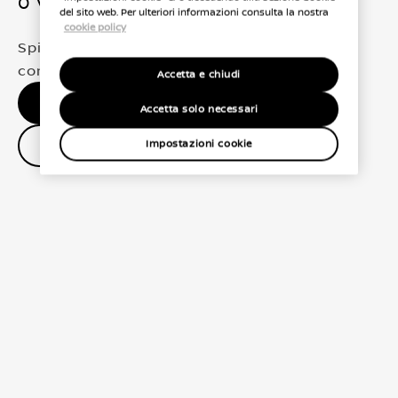
0 Veicoli trovati
del sito web. Per ulteriori informazioni consulta la nostra
cookie policy
Spiacenti, non abbiamo trovato una
corrispondenza esatta per le tue selezioni
Accetta e chiudi
Nessun risultato, riprova.
Accetta solo necessari
Contatta il concessionario
Impostazioni cookie