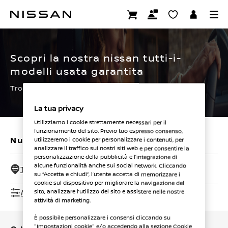
Passa
ai
CERTIFIED PRE OWNED
contenuti
principali
Scopri la nostra nissan tutti-i-
modelli usata garantita
Trova subito la tua.
La tua privacy
Utilizziamo i cookie strettamente necessari per il
funzionamento del sito. Previo tuo espresso consenso,
Nuovi veicoli
Veicoli usati
utilizzeremo i cookie per personalizzare i contenuti, per
analizzare il traffico sui nostri siti web e per consentire la
personalizzazione della pubblicità e l’integrazione di
alcune funzionalità anche sui social network. Cliccando
Tutti i concessionari - 50 Km
su “Accetta e chiudi”, l’utente accetta di memorizzare i
cookie sul dispositivo per migliorare la navigazione del
Mostra filtri
sito, analizzare l’utilizzo del sito e assistere nelle nostre
attività di marketing.
È possibile personalizzare i consensi cliccando su
"Impostazioni cookie" e/o accedendo alla sezione Cookie