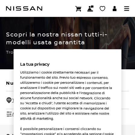
Passa
ai
CERTIFIED PRE OWNED
contenuti
principali
Scopri la nostra nissan tutti-i-
modelli usata garantita
Trova subito la tua.
La tua privacy
Utilizziamo i cookie strettamente necessari per il
funzionamento del sito. Previo tuo espresso consenso,
Nuovi veicoli
Veicoli usati
utilizzeremo i cookie per personalizzare i contenuti, per
analizzare il traffico sui nostri siti web e per consentire la
personalizzazione della pubblicità e l’integrazione di
alcune funzionalità anche sui social network. Cliccando
Tutti i concessionari - 50 Km
su “Accetta e chiudi”, l’utente accetta di memorizzare i
cookie sul dispositivo per migliorare la navigazione del
Mostra filtri
sito, analizzare l’utilizzo del sito e assistere nelle nostre
attività di marketing.
È possibile personalizzare i consensi cliccando su
"Impostazioni cookie" e/o accedendo alla sezione Cookie