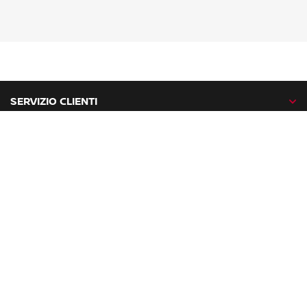
SERVIZIO CLIENTI
GAMMA NISSAN
NISSAN NETWORK
NISSAN SOCIAL
facebook
twitter
instagram
youtube
Nissan nel mondo