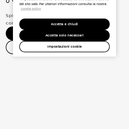
0 Veicoli trovati
del sito web. Per ulteriori informazioni consulta la nostra
cookie policy
Spiacenti, non abbiamo trovato una
corrispondenza esatta per le tue selezioni
Accetta e chiudi
Nessun risultato, riprova.
Accetta solo necessari
Contatta il concessionario
Impostazioni cookie