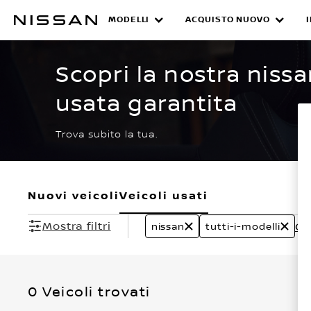
Passa
ai
MODELLI
ACQUISTO NUOVO
CERTIFIED PRE O
contenuti
principali
Scopri la nostra nissa
usata garantita
Trova subito la tua.
Nuovi veicoli
Veicoli usati
Mostra filtri
Can
nissan
tutti-i-modelli
0 Veicoli trovati