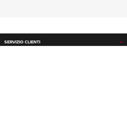
SERVIZIO CLIENTI
GAMMA NISSAN
NISSAN NETWORK
NISSAN SOCIAL
facebook
twitter
instagram
youtube
Nissan nel mondo