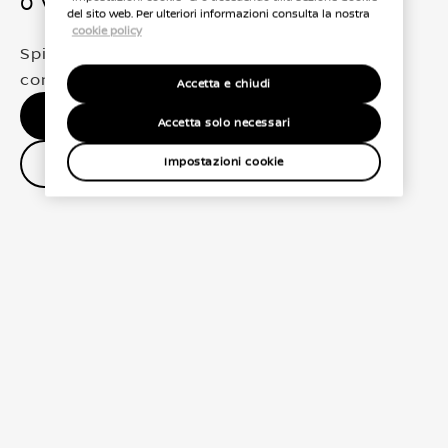
0 Veicoli trovati
del sito web. Per ulteriori informazioni consulta la nostra
cookie policy
Spiacenti, non abbiamo trovato una
corrispondenza esatta per le tue selezioni
Accetta e chiudi
Nessun risultato, riprova.
Accetta solo necessari
Contatta il concessionario
Impostazioni cookie