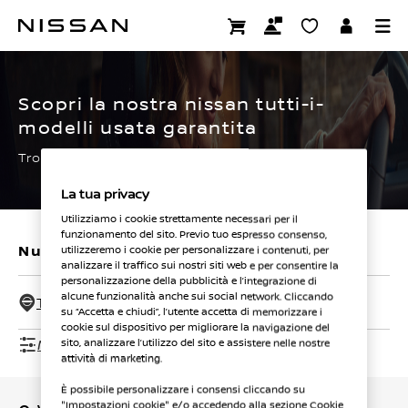
Passa
ai
CERTIFIED PRE OWNED
contenuti
principali
Scopri la nostra nissan tutti-i-
modelli usata garantita
Trova subito la tua.
La tua privacy
Utilizziamo i cookie strettamente necessari per il
funzionamento del sito. Previo tuo espresso consenso,
Nuovi veicoli
Veicoli usati
utilizzeremo i cookie per personalizzare i contenuti, per
analizzare il traffico sui nostri siti web e per consentire la
personalizzazione della pubblicità e l’integrazione di
alcune funzionalità anche sui social network. Cliccando
Tutti i concessionari - 50 Km
su “Accetta e chiudi”, l’utente accetta di memorizzare i
cookie sul dispositivo per migliorare la navigazione del
Mostra filtri
sito, analizzare l’utilizzo del sito e assistere nelle nostre
attività di marketing.
È possibile personalizzare i consensi cliccando su
"Impostazioni cookie" e/o accedendo alla sezione Cookie