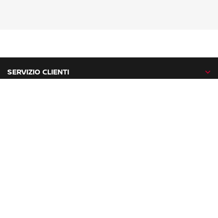
SERVIZIO CLIENTI
GAMMA NISSAN
NISSAN NETWORK
NISSAN SOCIAL
facebook
twitter
instagram
youtube
Nissan nel mondo