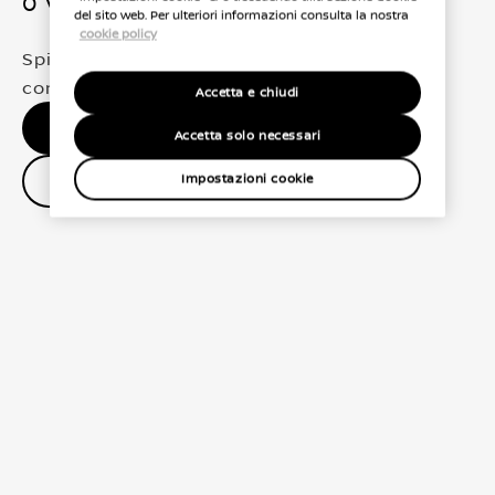
0 Veicoli trovati
del sito web. Per ulteriori informazioni consulta la nostra
cookie policy
Spiacenti, non abbiamo trovato una
corrispondenza esatta per le tue selezioni
Accetta e chiudi
Nessun risultato, riprova.
Accetta solo necessari
Contatta il concessionario
Impostazioni cookie