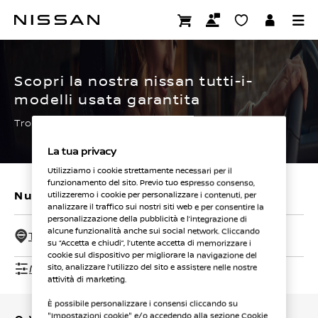
Passa
ai
CERTIFIED PRE OWNED
contenuti
principali
Scopri la nostra nissan tutti-i-
modelli usata garantita
Trova subito la tua.
La tua privacy
Utilizziamo i cookie strettamente necessari per il
funzionamento del sito. Previo tuo espresso consenso,
Nuovi veicoli
Veicoli usati
utilizzeremo i cookie per personalizzare i contenuti, per
analizzare il traffico sui nostri siti web e per consentire la
personalizzazione della pubblicità e l’integrazione di
alcune funzionalità anche sui social network. Cliccando
Tutti i concessionari - 50 Km
su “Accetta e chiudi”, l’utente accetta di memorizzare i
cookie sul dispositivo per migliorare la navigazione del
Mostra filtri
sito, analizzare l’utilizzo del sito e assistere nelle nostre
attività di marketing.
È possibile personalizzare i consensi cliccando su
"Impostazioni cookie" e/o accedendo alla sezione Cookie