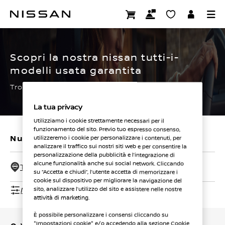
Passa
ai
CERTIFIED PRE OWNED
contenuti
principali
Scopri la nostra nissan tutti-i-
modelli usata garantita
Trova subito la tua.
La tua privacy
Utilizziamo i cookie strettamente necessari per il
funzionamento del sito. Previo tuo espresso consenso,
Nuovi veicoli
Veicoli usati
utilizzeremo i cookie per personalizzare i contenuti, per
analizzare il traffico sui nostri siti web e per consentire la
personalizzazione della pubblicità e l’integrazione di
alcune funzionalità anche sui social network. Cliccando
Tutti i concessionari - 50 Km
su “Accetta e chiudi”, l’utente accetta di memorizzare i
cookie sul dispositivo per migliorare la navigazione del
Mostra filtri
sito, analizzare l’utilizzo del sito e assistere nelle nostre
attività di marketing.
È possibile personalizzare i consensi cliccando su
"Impostazioni cookie" e/o accedendo alla sezione Cookie