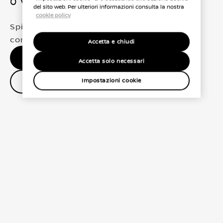
0 Veicoli trovati
del sito web. Per ulteriori informazioni consulta la nostra
cookie policy
Spiacenti, non abbiamo trovato una
corrispondenza esatta per le tue selezioni
Accetta e chiudi
Nessun risultato, riprova.
Accetta solo necessari
Contatta il concessionario
Impostazioni cookie