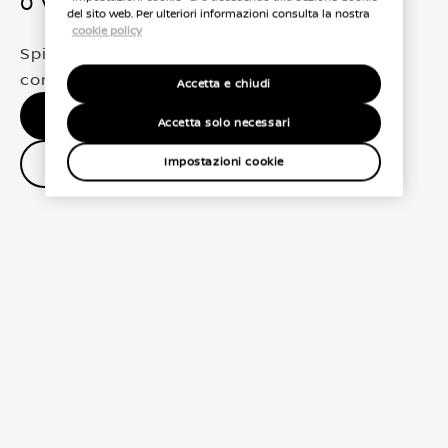
0 Veicoli trovati
del sito web. Per ulteriori informazioni consulta la nostra
cookie policy
Spiacenti, non abbiamo trovato una
corrispondenza esatta per le tue selezioni
Accetta e chiudi
Nessun risultato, riprova.
Accetta solo necessari
Contatta il concessionario
Impostazioni cookie