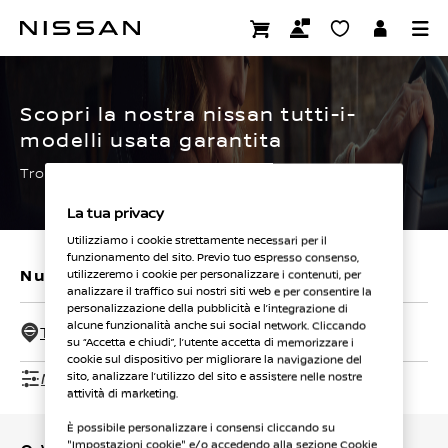
Passa
ai
CERTIFIED PRE OWNED
contenuti
principali
Scopri la nostra nissan tutti-i-
modelli usata garantita
Trova subito la tua.
La tua privacy
Utilizziamo i cookie strettamente necessari per il
funzionamento del sito. Previo tuo espresso consenso,
Nuovi veicoli
Veicoli usati
utilizzeremo i cookie per personalizzare i contenuti, per
analizzare il traffico sui nostri siti web e per consentire la
personalizzazione della pubblicità e l’integrazione di
alcune funzionalità anche sui social network. Cliccando
Tutti i concessionari - 50 Km
su “Accetta e chiudi”, l’utente accetta di memorizzare i
cookie sul dispositivo per migliorare la navigazione del
Mostra filtri
sito, analizzare l’utilizzo del sito e assistere nelle nostre
attività di marketing.
È possibile personalizzare i consensi cliccando su
"Impostazioni cookie" e/o accedendo alla sezione Cookie