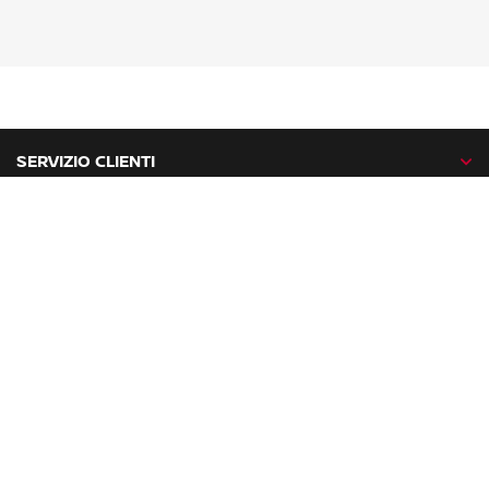
SERVIZIO CLIENTI
GAMMA NISSAN
NISSAN NETWORK
NISSAN SOCIAL
facebook
twitter
instagram
youtube
Nissan nel mondo