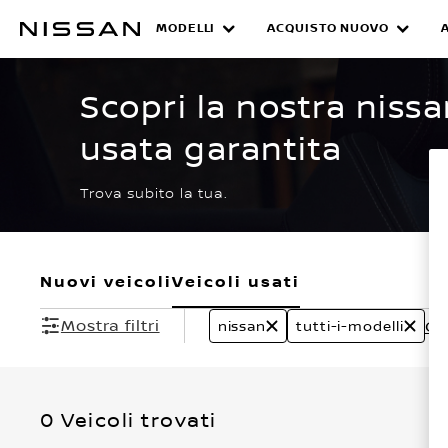
Passa
ai
MODELLI
ACQUISTO NUOVO
CERTIFIED PRE O
contenuti
principali
Scopri la nostra nissa
usata garantita
Trova subito la tua.
Nuovi veicoli
Veicoli usati
Mostra filtri
Can
nissan
tutti-i-modelli
0 Veicoli trovati