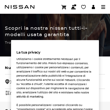
Passa
ai
CERTIFIED PRE OWNED
contenuti
principali
Scopri la nostra nissan tutti-i-
modelli usata garantita
Trova subito la tua.
La tua privacy
Utilizziamo i cookie strettamente necessari per il
funzionamento del sito. Previo tuo espresso consenso,
Nuovi veicoli
Veicoli usati
utilizzeremo i cookie per personalizzare i contenuti, per
analizzare il traffico sui nostri siti web e per consentire la
personalizzazione della pubblicità e l’integrazione di
alcune funzionalità anche sui social network. Cliccando
Tutti i concessionari - 50 Km
su “Accetta e chiudi”, l’utente accetta di memorizzare i
cookie sul dispositivo per migliorare la navigazione del
Mostra filtri
sito, analizzare l’utilizzo del sito e assistere nelle nostre
attività di marketing.
È possibile personalizzare i consensi cliccando su
"Impostazioni cookie" e/o accedendo alla sezione Cookie