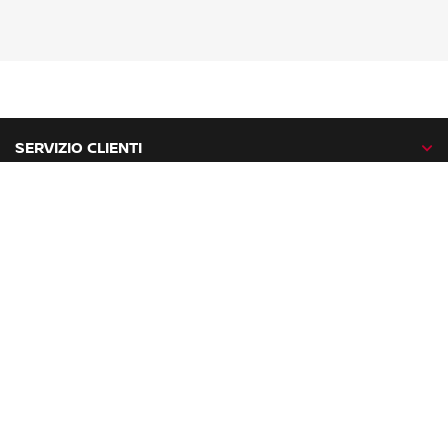
SERVIZIO CLIENTI
GAMMA NISSAN
NISSAN NETWORK
NISSAN SOCIAL
facebook
twitter
instagram
youtube
Nissan nel mondo