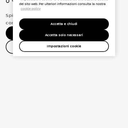
0 Veicoli trovati
del sito web. Per ulteriori informazioni consulta la nostra
cookie policy
Spiacenti, non abbiamo trovato una
corrispondenza esatta per le tue selezioni
Accetta e chiudi
Nessun risultato, riprova.
Accetta solo necessari
Contatta il concessionario
Impostazioni cookie