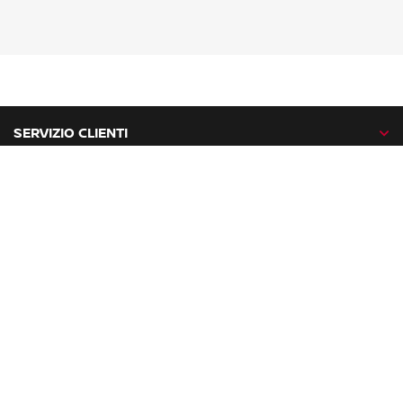
SERVIZIO CLIENTI
GAMMA NISSAN
NISSAN NETWORK
NISSAN SOCIAL
facebook
twitter
instagram
youtube
Nissan nel mondo