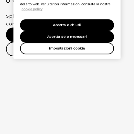
0 Veicoli trovati
del sito web. Per ulteriori informazioni consulta la nostra
cookie policy
Spiacenti, non abbiamo trovato una
corrispondenza esatta per le tue selezioni
Accetta e chiudi
Nessun risultato, riprova.
Accetta solo necessari
Contatta il concessionario
Impostazioni cookie