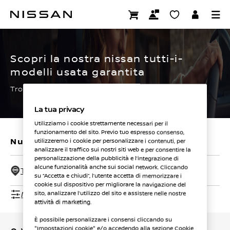
Passa
ai
CERTIFIED PRE OWNED
contenuti
principali
Scopri la nostra nissan tutti-i-
modelli usata garantita
Trova subito la tua.
La tua privacy
Utilizziamo i cookie strettamente necessari per il
funzionamento del sito. Previo tuo espresso consenso,
Nuovi veicoli
Veicoli usati
utilizzeremo i cookie per personalizzare i contenuti, per
analizzare il traffico sui nostri siti web e per consentire la
personalizzazione della pubblicità e l’integrazione di
alcune funzionalità anche sui social network. Cliccando
Tutti i concessionari - 50 Km
su “Accetta e chiudi”, l’utente accetta di memorizzare i
cookie sul dispositivo per migliorare la navigazione del
Mostra filtri
sito, analizzare l’utilizzo del sito e assistere nelle nostre
attività di marketing.
È possibile personalizzare i consensi cliccando su
"Impostazioni cookie" e/o accedendo alla sezione Cookie