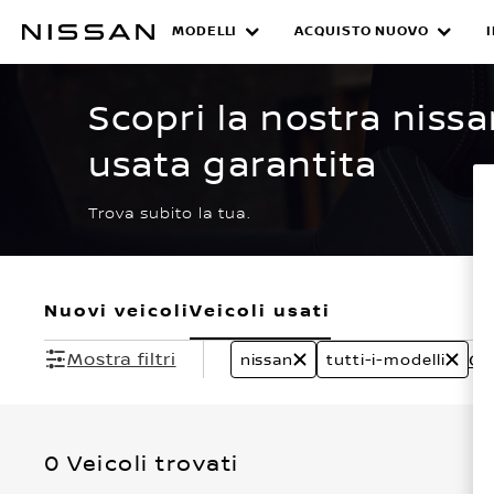
Passa
ai
MODELLI
ACQUISTO NUOVO
CERTIFIED PRE O
contenuti
principali
Scopri la nostra nissa
usata garantita
Trova subito la tua.
Nuovi veicoli
Veicoli usati
Mostra filtri
Can
nissan
tutti-i-modelli
0 Veicoli trovati