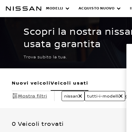
Passa
ai
MODELLI
ACQUISTO NUOVO
CERTIFIED PRE O
contenuti
principali
Scopri la nostra nissa
usata garantita
Trova subito la tua.
Nuovi veicoli
Veicoli usati
Mostra filtri
Can
nissan
tutti-i-modelli
0 Veicoli trovati