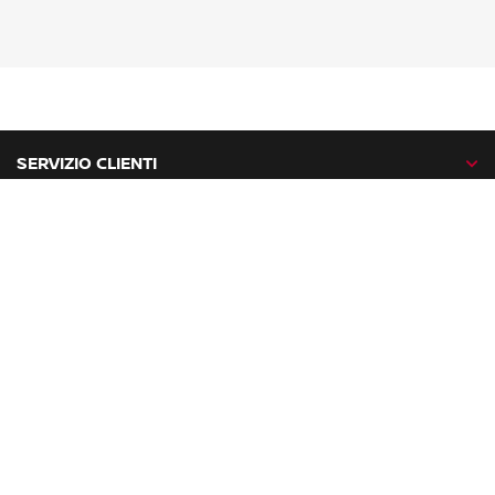
SERVIZIO CLIENTI
GAMMA NISSAN
NISSAN NETWORK
NISSAN SOCIAL
facebook
twitter
instagram
youtube
Nissan nel mondo