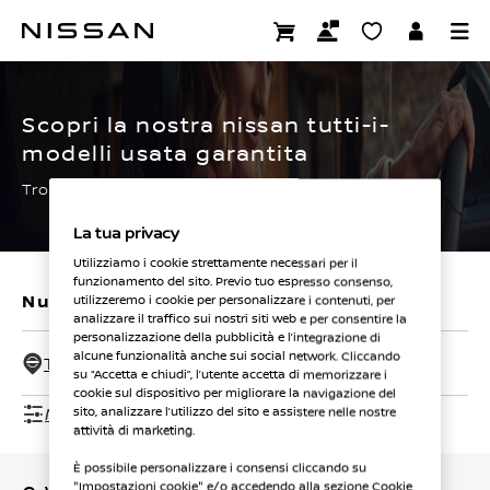
Passa
ai
CERTIFIED PRE OWNED
contenuti
principali
Scopri la nostra nissan tutti-i-
modelli usata garantita
Trova subito la tua.
La tua privacy
Utilizziamo i cookie strettamente necessari per il
funzionamento del sito. Previo tuo espresso consenso,
Nuovi veicoli
Veicoli usati
utilizzeremo i cookie per personalizzare i contenuti, per
analizzare il traffico sui nostri siti web e per consentire la
personalizzazione della pubblicità e l’integrazione di
alcune funzionalità anche sui social network. Cliccando
Tutti i concessionari - 50 Km
su “Accetta e chiudi”, l’utente accetta di memorizzare i
cookie sul dispositivo per migliorare la navigazione del
Mostra filtri
sito, analizzare l’utilizzo del sito e assistere nelle nostre
attività di marketing.
È possibile personalizzare i consensi cliccando su
"Impostazioni cookie" e/o accedendo alla sezione Cookie