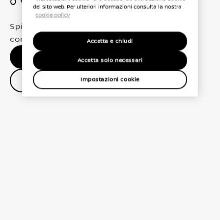
0 Veicoli trovati
del sito web. Per ulteriori informazioni consulta la nostra
cookie policy
Spiacenti, non abbiamo trovato una
corrispondenza esatta per le tue selezioni
Accetta e chiudi
Nessun risultato, riprova.
Accetta solo necessari
Contatta il concessionario
Impostazioni cookie