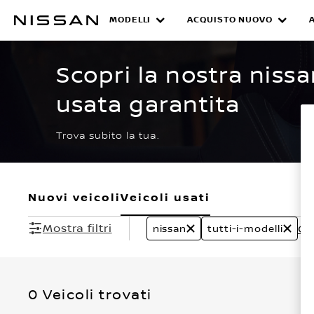
Passa
ai
MODELLI
ACQUISTO NUOVO
CERTIFIED PRE O
contenuti
principali
Scopri la nostra nissa
usata garantita
Trova subito la tua.
Nuovi veicoli
Veicoli usati
Mostra filtri
Can
nissan
tutti-i-modelli
0 Veicoli trovati