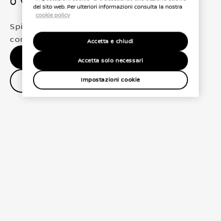
0 Veicoli trovati
del sito web. Per ulteriori informazioni consulta la nostra
cookie policy
Spiacenti, non abbiamo trovato una
corrispondenza esatta per le tue selezioni
Accetta e chiudi
Nessun risultato, riprova.
Accetta solo necessari
Contatta il concessionario
Impostazioni cookie