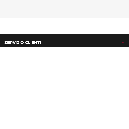
SERVIZIO CLIENTI
GAMMA NISSAN
NISSAN NETWORK
NISSAN SOCIAL
facebook
twitter
instagram
youtube
Nissan nel mondo