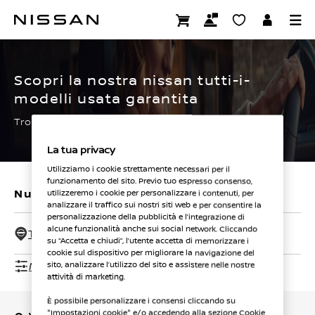
Passa
ai
CERTIFIED PRE OWNED
contenuti
principali
Scopri la nostra nissan tutti-i-
modelli usata garantita
Trova subito la tua.
La tua privacy
Utilizziamo i cookie strettamente necessari per il
funzionamento del sito. Previo tuo espresso consenso,
Nuovi veicoli
Veicoli usati
utilizzeremo i cookie per personalizzare i contenuti, per
analizzare il traffico sui nostri siti web e per consentire la
personalizzazione della pubblicità e l’integrazione di
alcune funzionalità anche sui social network. Cliccando
Tutti i concessionari - 50 Km
su “Accetta e chiudi”, l’utente accetta di memorizzare i
cookie sul dispositivo per migliorare la navigazione del
Mostra filtri
sito, analizzare l’utilizzo del sito e assistere nelle nostre
attività di marketing.
È possibile personalizzare i consensi cliccando su
"Impostazioni cookie" e/o accedendo alla sezione Cookie