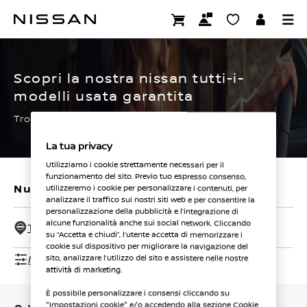
Passa
ai
CERTIFIED PRE OWNED
contenuti
principali
Scopri la nostra nissan tutti-i-
modelli usata garantita
Trova subito la tua.
La tua privacy
Utilizziamo i cookie strettamente necessari per il
funzionamento del sito. Previo tuo espresso consenso,
Nuovi veicoli
Veicoli usati
utilizzeremo i cookie per personalizzare i contenuti, per
analizzare il traffico sui nostri siti web e per consentire la
personalizzazione della pubblicità e l’integrazione di
alcune funzionalità anche sui social network. Cliccando
Tutti i concessionari - 50 Km
su “Accetta e chiudi”, l’utente accetta di memorizzare i
cookie sul dispositivo per migliorare la navigazione del
Mostra filtri
sito, analizzare l’utilizzo del sito e assistere nelle nostre
attività di marketing.
È possibile personalizzare i consensi cliccando su
"Impostazioni cookie" e/o accedendo alla sezione Cookie