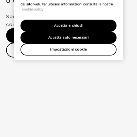
0 Veicoli trovati
del sito web. Per ulteriori informazioni consulta la nostra
cookie policy
Spiacenti, non abbiamo trovato una
corrispondenza esatta per le tue selezioni
Accetta e chiudi
Nessun risultato, riprova.
Accetta solo necessari
Contatta il concessionario
Impostazioni cookie