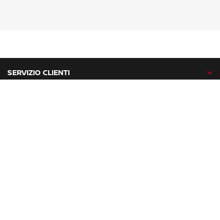
SERVIZIO CLIENTI
GAMMA NISSAN
NISSAN NETWORK
NISSAN SOCIAL
facebook
twitter
instagram
youtube
Nissan nel mondo