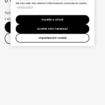
0 Veicoli trovati
del sito web. Per ulteriori informazioni consulta la nostra
cookie policy
Spiacenti, non abbiamo trovato una
corrispondenza esatta per le tue selezioni
Accetta e chiudi
Nessun risultato, riprova.
Accetta solo necessari
Contatta il concessionario
Impostazioni cookie