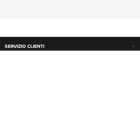
SERVIZIO CLIENTI
GAMMA NISSAN
NISSAN NETWORK
NISSAN SOCIAL
facebook
twitter
instagram
youtube
Nissan nel mondo