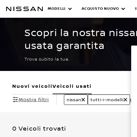
Passa
ai
MODELLI
ACQUISTO NUOVO
CERTIFIED PRE O
contenuti
principali
Scopri la nostra nissa
usata garantita
Trova subito la tua.
Nuovi veicoli
Veicoli usati
Mostra filtri
Can
nissan
tutti-i-modelli
0 Veicoli trovati